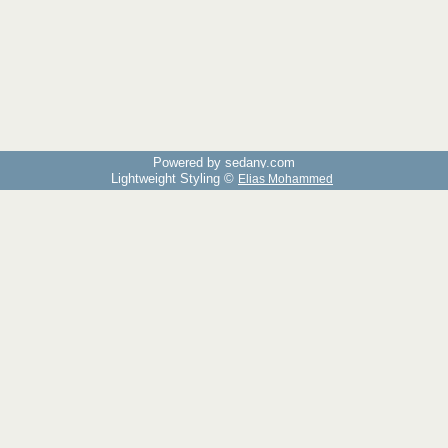
Powered by sedany.com
Lightweight Styling ©
Elias Mohammed