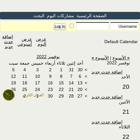
الصفحة الرئيسية
مشاركات اليوم
البحث
إضافة
عرض
عرض
Default Calendar
حدث
اليوم
أسبوعي
جديد
نوفمبر 2022
«
الأسبوع
|
الأسبوع
»
نوفمبر 2022
أحد
إثنين
ثلاثاء
أربعاء
خميس
جمعة
سبت
5
4
3
2
1
31
30
>
إضافة حدث جديد
12
11
10
9
8
7
6
>
الأحد
19
18
17
16
15
14
13
>
20
26
25
24
23
22
21
20
>
القران الكريم
3
2
1
30
29
28
27
>
إضافة حدث جديد
الأثنين
21
إضافة حدث جديد
الثلاثاء
22