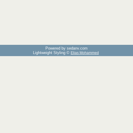
Powered by sedany.com
Lightweight Styling ©
Elias Mohammed