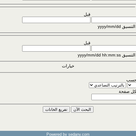
قبل
ق yyyy/mm/dd
قبل
yyyy/mm/dd hh:m
خيارات
 حسب
بكل صفحة
Powered by sedany.com