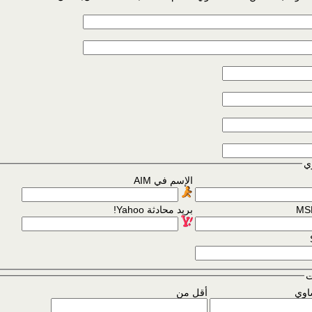
ي
الإسم في AIM
بريد محادثة Yahoo!
ت
اوي
أقل من