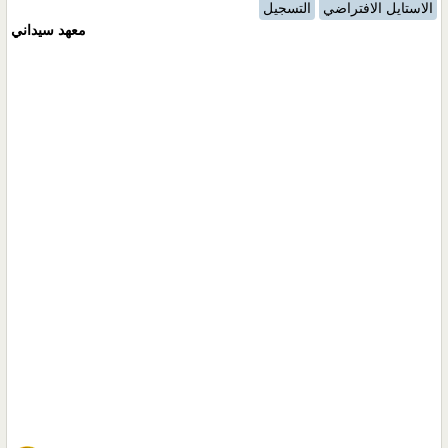
الاستايل الافتراضي
التسجيل
معهد سيداني