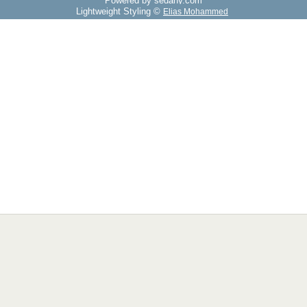
Powered by sedany.com
Lightweight Styling ©
Elias Mohammed