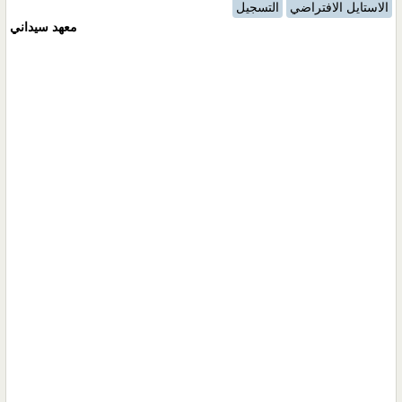
الاستايل الافتراضي
التسجيل
معهد سيداني