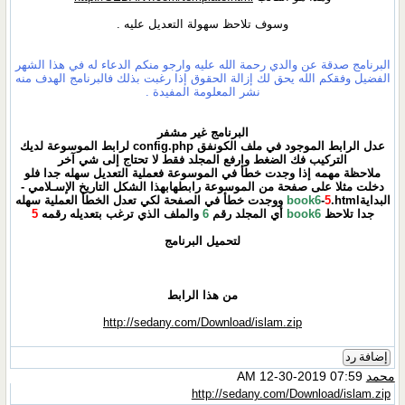
وسوف تلاحظ سهولة التعديل عليه .
البرنامج صدقة عن والدي رحمة الله عليه وارجو منكم الدعاء له في هذا الشهر
الفضيل وفقكم الله يحق لك إزالة الحقوق إذا رغبت بذلك فالبرنامج الهدف منه
نشر المعلومة المفيدة .
البرنامج غير مشفر
عدل الرابط الموجود في ملف الكونفق config.php لرابط الموسوعة لديك
التركيب فك الضغط وارفع المجلد فقط لا تحتاج إلى شي آخر
ملاحظة مهمه إذا وجدت خطأ في الموسوعة فعملية التعديل سهله جدا فلو
دخلت مثلا على صفحة من الموسوعة رابطهابهذا الشكل التاريخ الإسـلامي -
البداية
5
-
book6
.html ووجدت خطأ في الصفحة لكي تعدل الخطأ العملية سهله
جدا تلاحظ
book6
أي المجلد رقم
6
والملف الذي ترغب بتعديله رقمه
5
لتحميل البرنامج
من هذا الرابط
http://sedany.com/Download/islam.zip
إضافة رد
محمد
07:59 AM 12-30-2019
http://sedany.com/Download/islam.zip