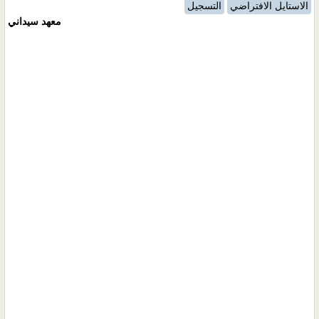
الاستايل الافتراضي
التسجيل
معهد سيداني