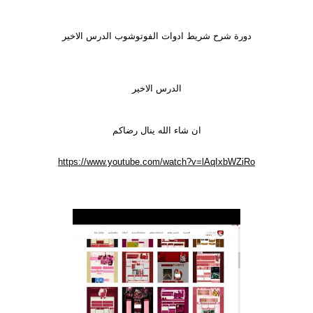
دورة شرح شريط ادوات الفوتوشوب الدرس الاخير
الدرس الاخير
ان شاء الله ينال رضاكم
https://www.youtube.com/watch?v=lAqIxbWZiRo