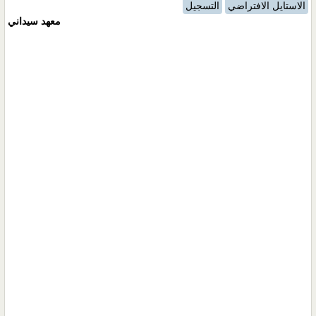
الاستايل الافتراضي
التسجيل
معهد سيداني