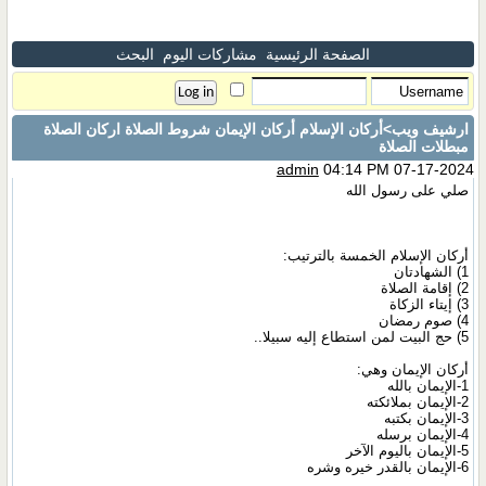
الصفحة الرئيسية
مشاركات اليوم
البحث
ارشيف ويب
>أركان الإسلام أركان الإيمان شروط الصلاة اركان الصلاة
مبطلات الصلاة
admin
04:14 PM 07-17-2024
صلي على رسول الله
أركان الإسلام الخمسة بالترتيب:
1) الشهادتان
2) إقامة الصلاة
3) إيتاء الزكاة
4) صوم رمضان
5) حج البيت لمن استطاع إليه سبيلا..
أركان الإيمان وهي:
1-الإيمان بالله
2-الإيمان بملائكته
3-الإيمان بكتبه
4-الإيمان برسله
5-الإيمان باليوم الآخر
6-الإيمان بالقدر خيره وشره