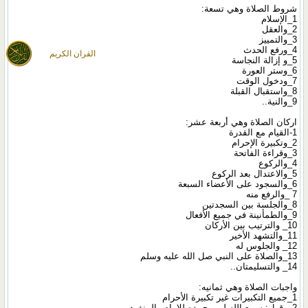
شروط الصلاة وهي تسعة:
1_الإسلام
2_والعقل
3_والتمييز
4_ورفع الحدث
القران الكريم
5_و إزالة النجاسة
6_وستر العورة
7_ودخول الوقت
8_واستقبال القبلة
9_والنية..
اركان الصلاة وهي أربعة عشر:
1-القيام مع القدرة
2_وتكبيرة الإحرام
3_وقراءة الفاتحة
4_والركوع
5_والاعتدال بعد الركوع
6_والسجود على الأعضاء السبعة
7 _والرفع منه
8_والجلسة بين السجدتين
9_والطمأنينة في جميع الأفعال
10_ والترتيب بين الأركان
11_والتشهد الأخير
12_ والجلوس له
13_والصلاة على النبي صل الله عليه وسلم
14_ والتسليمتان..
واجبات الصلاة وهي ثمانيه:
1_جميع التكبيرات غير تكبيرة الأحرام
2_وقول: سمع الله لمن حمده للإمام والمنفرد