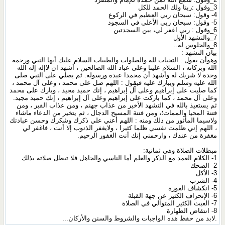
3_وقول :ربنا ولك الحمد للكل
4- وقول: سبحان ربي العظيم في الركوع
5- وقول: سبحان ربي الأعلى في السجود
6_وقول : ربي اغفر لي، بين السجدتين
7_والتشهد الأول
8_والجلوس له..
بيان التشهد :
وهوأن يقول : التحيات لله والصلوات والطيبات السلام عليك أيها النبي ورحمه
الله وبركاته ، السلام علينا وعلى عباد الله الصالحين ، أشهد ان لاإله إله الله
وحدة لا شريك له وأشهد أن محمدا عبده ورسوله. ثم يصلي على النبي صلى
الله عليه وسلم ويبارك عليه فيقول : اللهم صل على محمد ، وعلى آل محمد ،
كما صليت على إبراهيم وعلى آل إبراهيم ، إنك حميد مجيد ، وبارك على محمد
وعلى آل محمد ، كما باركت على إبراهيم وعلى آل إبراهيم ، إنك حميد مجيد.
ثم يستعيذ بالله في التشهد الأخير من عذاب جهنم ، ومن عذاب القبر ، ومن
فتنة المحيا والممات؛، ومن فتنة المسيح الدجال ، ثم يتخير من الدعاء ماشاء
ولاسيما المأثور من ذلك ومنه : اللهم أعني علي ذكرك وشكرك وحسن عبادتك
، اللهم إني ظلمت نفسي ظلما كثيرا ، ولايغفر الذنوب إلا أنت ، فاغفر لي
مغفرة من عندك ، وارحمني إنك أنت الغفور الرحيم.
مبطلات الصلاة وهي ثمانية:
1- الكلام العمد مع الذكر والعلم أما الناسي والجاهل فلا تبطل صلاته بذلك
2- الضحك
3- الأكل
4- الشرب
5- انكشاف العورة
6- الإنحراف الكثير عن جهة القبلة
7- العبث الكثير المتوالي في الصلاة
8- انتقاض الطهارة
.لابد من حفظ هذه الواجبات والشروط والسنن والأركان...