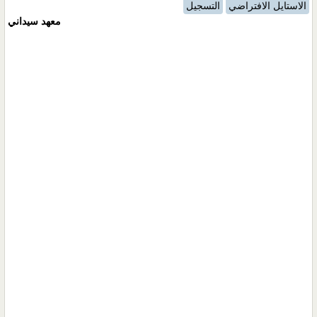
الاستايل الافتراضي
التسجيل
معهد سيداني