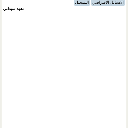
الاستايل الافتراضي
التسجيل
معهد سيداني