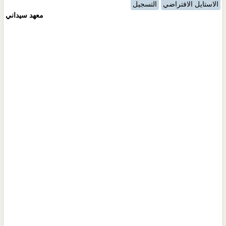
الاستايل الافتراضي
التسجيل
معهد سيداني